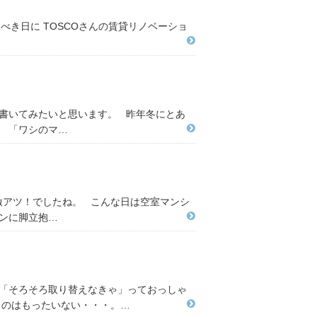
べき日に TOSCOさんの賃貸リノベーショ
て書いてみたいと思います。 昨年冬にとあ
。 「ワシのマ…
激アツ！でしたね。 こんな日は空室マンシ
ョンに脚立抱…
も「そろそろ取り替えなきゃ」っておっしゃ
るのはもったいない・・・。…