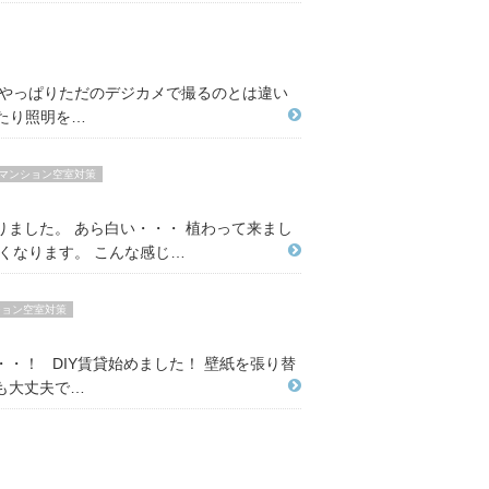
 やっぱりただのデジカメで撮るのとは違い
いたり照明を…
マンション空室対策
ました。 あら白い・・・ 植わって来まし
くなります。 こんな感じ…
ション空室対策
・！ DIY賃貸始めました！ 壁紙を張り替
も大丈夫で…