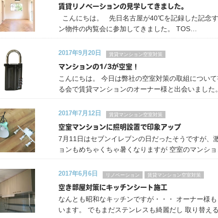
賃貸リノベーションの見学してきました。
こんにちは。 先日名古屋が40℃を記録した記念す
ン物件の内覧会に参加してきました。 TOS…
2017年9月20日
賃貸マンション空室対策
マンションの1/3が空室！
こんにちは。 今日は弊社の空室対策の取組につい
る会で賃貸マンションのオーナー様と出会いました
2017年7月12日
賃貸マンション空室対策
空室マンションに照明設置で印象アップ
7月11日はセブンイレブンの日だったそうですが、
ョンもめちゃくちゃ暑くなりますが 空室のマンシ
2017年6月6日
リノベーション
賃貸マンション空室対策
空き部屋対策にキッチンシート施工
なんとも昭和なキッチンですが・・・ オーナー様
います。 でもまだステンレスも綺麗だし 取り替え