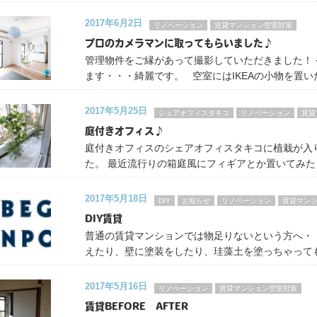
2017年6月2日
リノベーション
賃貸マンション空室対策
プロのカメラマンに取ってもらいました♪
管理物件をご縁があって撮影していただきました！
ます・・・綺麗です。 空室にはIKEAの小物を置
2017年5月25日
シェアオフィスタキコ
リノベーション
賃貸
庭付きオフィス♪
庭付きオフィスのシェアオフィスタキコに植栽が入り
た。 最近流行りの箱庭風にフィギアとか置いてみた
2017年5月18日
DIY
お知らせ
リノベーション
賃貸マン
DIY賃貸
普通の賃貸マンションでは物足りないという方へ・・
えたり、壁に塗装をしたり、珪藻土を塗っちゃって
2017年5月16日
リノベーション
賃貸マンション空室対策
賃貸BEFORE AFTER